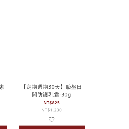
素
【定期週期30天】胎盤日
間防護乳霜-30g
NT$825
NT$1,230