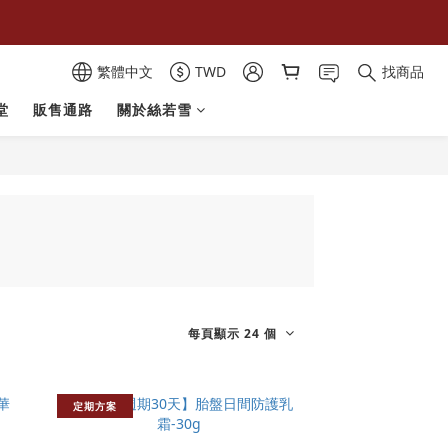
繁體中文
TWD
找商品
堂
販售通路
關於絲若雪
每頁顯示 24 個
定期方案