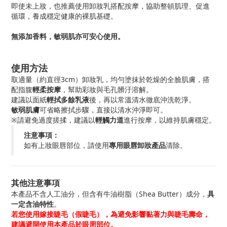
即使未上妝，也推薦使用卸妝乳搭配按摩，協助整頓肌理、促進
循環，養成穩定健康的裸肌基礎。
無添加香料，敏弱肌亦可安心使用。
使用方法
取適量（約直徑3cm）卸妝乳，均勻塗抹於乾燥的全臉肌膚，搭
配指腹
輕柔按摩
，幫助彩妝與毛孔髒汙溶解。
建議以面紙
輕拭多餘乳液
後，再以常溫清水徹底沖洗乾淨。
敏弱肌膚
可省略擦拭步驟，直接以清水沖淨即可。
※請避免過度搓揉，建議以
輕觸力道
進行按摩，以維持肌膚穩定。
注意事項：
如有上妝眼唇部位，請使用
專用眼唇卸妝產品
清除。
其他注意事項
本產品不含人工油分，
但含有牛油樹脂（Shea Butter）
成分，
具
一定含油特性
。
若您使用
嫁接睫毛（假睫毛）
，為避免影響黏著力與睫毛壽命，
建議避開使用
本產品於眼周部位。