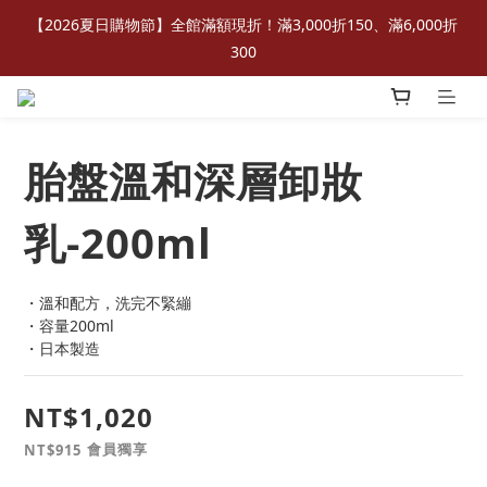
【2026夏日購物節】全館滿額現折！滿3,000折150、滿6,000折
300
胎盤溫和深層卸妝
乳-200ml
・溫和配方，洗完不緊繃
・容量200ml  
・日本製造
NT$1,020
會員獨享
NT$915