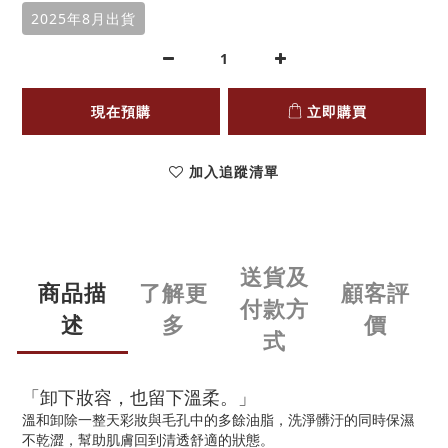
2025年8月出貨
現在預購
立即購買
加入追蹤清單
送貨及
商品描
了解更
顧客評
付款方
述
多
價
式
「卸下妝容，也留下溫柔。」
溫和卸除一整天彩妝與毛孔中的多餘油脂，洗淨髒汙的同時保濕
不乾澀，幫助肌膚回到清透舒適的狀態。