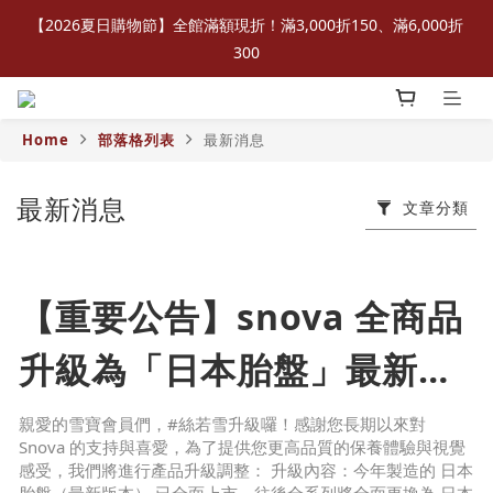
【2026夏日購物節】全館滿額現折！滿3,000折150、滿6,000折
300
Home
部落格列表
最新消息
最新消息
文章分類
【重要公告】snova 全商品
升級為「日本胎盤」最新版
本 × 新瓶身設計
親愛的雪寶會員們，#絲若雪升級囉！感謝您長期以來對
Snova 的支持與喜愛，為了提供您更高品質的保養體驗與視覺
感受，我們將進行產品升級調整： 升級內容：今年製造的 日本