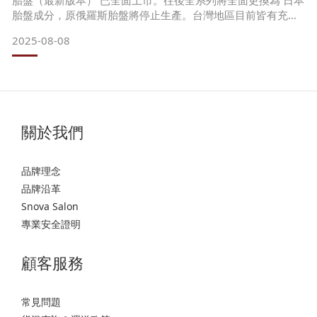
胎盤（最新版本） 已全面上市。往後全系列將全面更換為 日本
胎盤成分，原俄羅斯胎盤將停止生產。台灣地區目前皆有充足
庫存，讓您能安心持續使用。瓶身設計同步全新升級，外觀更
2025-08-08
簡潔優雅，延續品牌經典質感。 升級適用商品：胎盤乳液（定
期出貨更換為最新版本）胎盤化妝水（定期出貨更換為最新版
本）胎盤洗面乳胎盤卸妝乳 我們始終相信，肌膚值得被最好
關於我們
品牌理念
品牌沿革
Snova Salon
專業安全證明
顧客服務
常見問題