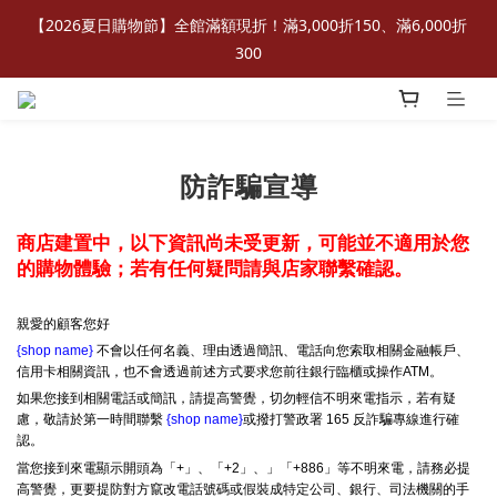
【2026夏日購物節】全館滿額現折！滿3,000折150、滿6,000折
300
防詐騙宣導
商店建置中，以下資訊尚未受更新，可能並不適用於您
的購物體驗；若有任何疑問請與店家聯繫確認。
親愛的顧客您好
{shop name}
不會以任何名義、理由透過簡訊、電話向您索取相關金融帳戶、
信用卡相關資訊，也不會透過前述方式要求您前往銀行臨櫃或操作ATM。
如果您接到相關電話或簡訊，請提高警覺，切勿輕信不明來電指示，若有疑
慮，敬請於第一時間聯繫
{shop name}
或撥打警政署 165 反詐騙專線進行確
認。
當您接到來電顯示開頭為「+」、「+2」、」「+886」等不明來電，請務必提
高警覺，更要提防對方竄改電話號碼或假裝成特定公司、銀行、司法機關的手