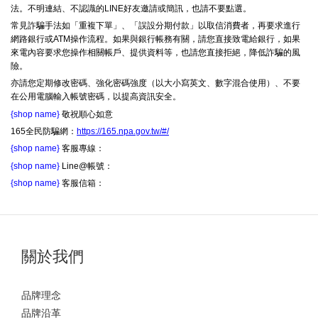
法。不明連結、不認識的LINE好友邀請或簡訊，也請不要點選。
常見詐騙手法如「重複下單」、「誤設分期付款」以取信消費者，再要求進行
網路銀行或ATM操作流程。如果與銀行帳務有關，請您直接致電給銀行，如果
來電內容要求您操作相關帳戶、提供資料等，也請您直接拒絕，降低詐騙的風
險。
亦請您定期修改密碼、強化密碼強度（以大小寫英文、數字混合使用）、不要
在公用電腦輸入帳號密碼，以提高資訊安全。
{shop name}
敬祝順心如意
165全民防騙網：
https://165.npa.gov.tw/#/
{shop name}
客服專線：
{shop name}
Line@帳號：
{shop name}
客服信箱：
關於我們
品牌理念
品牌沿革