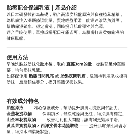
胎盤配合保濕乳液｜產品介紹
以日本研發技術為基礎，融合高濃度胎盤原液與多種植萃精華，
為肌膚注入深層修護能量。質地輕盈柔滑，能迅速滲透角質層，
幫助保濕鎖水、穩定膚況，同時提升肌膚彈性與光澤。
適合早晚使用，單擦或搭配日夜霜皆可，為肌膚打造柔嫩飽滿的
健康狀態。
使用方法
早晚洗臉並塗抹化妝水後，取約
直徑3cm的量
，從臉部延伸至頸
部，均勻塗抹乳液。
如搭配使用
胎盤日間乳霜
或
胎盤夜間乳霜
，建議待乳液吸收後再
塗抹，層層鎖住養分，提升整體保養效果。
有效成分特色
胎盤原液
—— 核心修護成分，幫助提升肌膚明亮度與代謝力。
金盞花提取物
—— 保濕鎖水，舒緩乾燥與泛紅，維持肌膚穩定。
山金車花提取物
—— 改善毛孔粗大問題，讓膚觸更緊緻平滑。
黃瓜果實提取物 × 西洋接骨木花提取物
—— 提升肌膚彈性與含水
量，維持水潤柔嫩狀態。