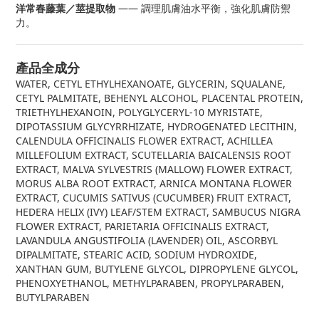
洋常春藤葉／莖提取物
—— 調理肌膚油水平衡，強化肌膚防禦
力。
產品全成分
WATER, CETYL ETHYLHEXANOATE, GLYCERIN, SQUALANE,
CETYL PALMITATE, BEHENYL ALCOHOL, PLACENTAL PROTEIN,
TRIETHYLHEXANOIN, POLYGLYCERYL-10 MYRISTATE,
DIPOTASSIUM GLYCYRRHIZATE, HYDROGENATED LECITHIN,
CALENDULA OFFICINALIS FLOWER EXTRACT, ACHILLEA
MILLEFOLIUM EXTRACT, SCUTELLARIA BAICALENSIS ROOT
EXTRACT, MALVA SYLVESTRIS (MALLOW) FLOWER EXTRACT,
MORUS ALBA ROOT EXTRACT, ARNICA MONTANA FLOWER
EXTRACT, CUCUMIS SATIVUS (CUCUMBER) FRUIT EXTRACT,
HEDERA HELIX (IVY) LEAF/STEM EXTRACT, SAMBUCUS NIGRA
FLOWER EXTRACT, PARIETARIA OFFICINALIS EXTRACT,
LAVANDULA ANGUSTIFOLIA (LAVENDER) OIL, ASCORBYL
DIPALMITATE, STEARIC ACID, SODIUM HYDROXIDE,
XANTHAN GUM, BUTYLENE GLYCOL, DIPROPYLENE GLYCOL,
PHENOXYETHANOL, METHYLPARABEN, PROPYLPARABEN,
BUTYLPARABEN