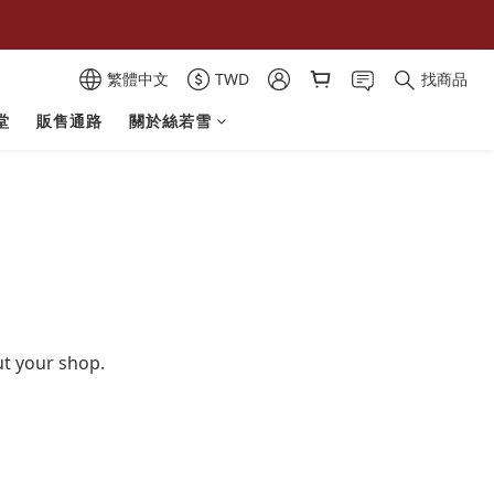
繁體中文
TWD
找商品
堂
販售通路
關於絲若雪
ut your shop.