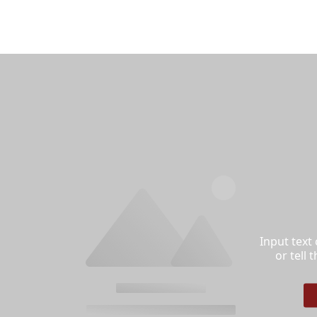
Input text
or tell 