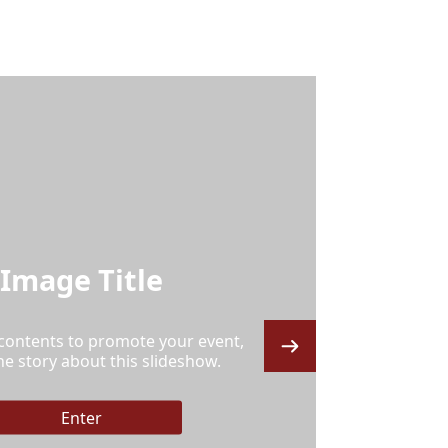
Image Title
 contents to promote your event,
the story about this slideshow.
Enter