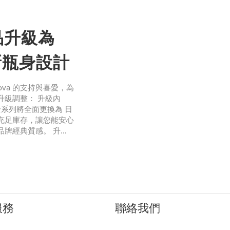
品升級為
新瓶身設計
va 的支持與喜愛，為
升級調整： 升級內
系列將全面更換為 日
充足庫存，讓您能安心
品牌經典質感。 升級
水（定期出貨更換為最
最好
服務
聯絡我們