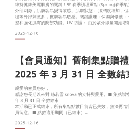
維持健康美麗肌膚的關鍵！💙 春季護理重點 (Spring)春
外部刺激，肌膚容易變得敏感。肌膚狀態： 滋潤度增加，
穩等外部刺激多，皮膚容易敏感。關鍵護理：保濕與修護：
整和強化肌膚的防禦功能。UV 防護： 由於紫外線量開始增加
防護措施。💛 夏季護理重點 (Summer)夏季出汗量大，
2025-12-16
的紫外線會導致肌膚缺水。肌膚狀態： 汗水和
【會員通知】舊制集點贈禮
2025 年 3 月 31 日 全數
親愛的會員您好，
感謝您長期以來對 絲若雪 snova 的支持與愛用。■ 集點贈禮
年 3 月 31 日 全數結束
本活動已正式結束，所有集點點數目前皆已失效，無法再進
員留意。■ 點數適用期間（已結束）
（訂單日期）2021/1/1～2024/12/31■ 兌換期限（已結
2025-12-16
2022/1/1～2025/3/31⚠️ 重要說明