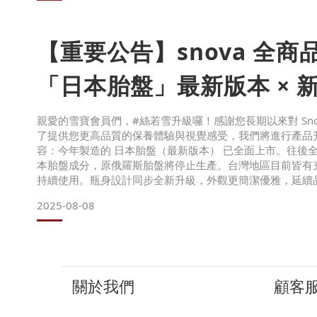
・活動結束後，所有點數已清空，恕無法恢復或延長
・客服亦無法受理任何點數查詢、補兌或例外處理
・本集點兌換活動未來將不再舉辦
【重要公告】snova 全商
「日本胎盤」最新版本 × 
親愛的雪寶會員們，#絲若雪升級囉！感謝您長期以來對 Sno
了提供您更高品質的保養體驗與視覺感受，我們將進行產品
容：今年製造的 日本胎盤（最新版本） 已全面上市。往後全
本胎盤成分，原俄羅斯胎盤將停止生產。台灣地區目前皆有
持續使用。瓶身設計同步全新升級，外觀更簡潔優雅，延續
適用商品：胎盤乳液（定期出貨更換為最新版本）胎盤化妝
2025-08-08
新版本）胎盤洗面乳胎盤卸妝乳 我們始終相信，肌膚值得被
關於我們
顧客