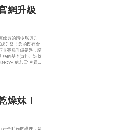
灣官網升級
供更優質的購物環境與
正式完成升級！您的既有會
領取專屬升級禮遇，請
步您的基本資料。請檢
OVA 絲若雪 會員
碼即可登入。若未收到
當乾燥妹！
行符合時節的護理，是