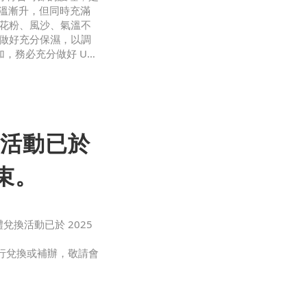
季氣溫漸升，但同時充滿
但花粉、風沙、氣溫不
 做好充分保濕，以調
，務必充分做好 UV
皮脂分泌旺盛，同時強烈
活動已於
結束。
兌換活動已於 2025
行兌換或補辦，敬請會
束）