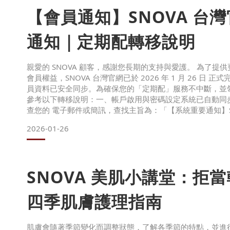
【會員通知】SNOVA 台
通知｜定期配轉移說明
親愛的 SNOVA 顧客，感謝您長期的支持與愛護。 為了提
會員權益，SNOVA 台灣官網已於 2026 年 1 月 26 日 
員資料已安全同步。為確保您的「定期配」服務不中斷，並
參考以下轉移說明：一、帳戶啟用與密碼設定系統已自動同
查您的 電子郵件或簡訊，查找主旨為：「【系統重要通知】SN
資料轉移完成，請設定帳戶和密碼」點擊信中連結設定新密
2026-01-26
通知，請利用官網「忘記密碼」功能重新
SNOVA 美肌小講堂：拒
四季肌膚護理指南
肌膚會隨著季節變化而調整狀態，了解各季節的特點，並進