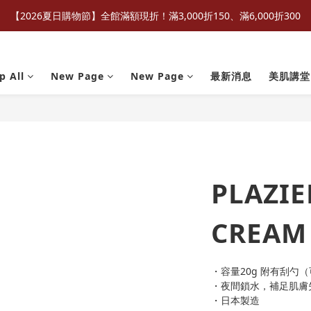
【2026夏日購物節】全館滿額現折！滿3,000折150、滿6,000折300
p All
New Page
New Page
最新消息
美肌講堂
PLAZIE
CREAM
・容量20g 附有刮勺
・夜間鎖水，補足肌膚
・日本製造