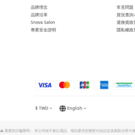
品牌理念
常見問題
品牌沿革
貨況查詢
Snova Salon
退換貨政
專業安全證明
隱私權政
$
TWD
English
⚠️ 重要防詐騙聲明： 本公司絕不會以電話、簡訊要求您變更付款設定或索取信用