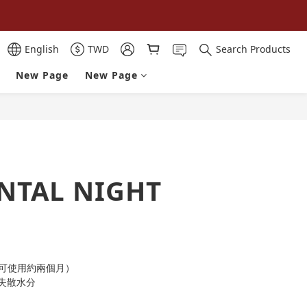
English
TWD
Search Products
New Page
New Page
BUY NOW
NTAL NIGHT
（可使用約兩個月）
失散水分