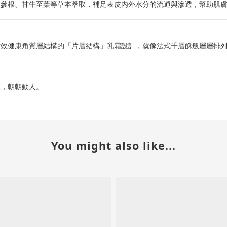
人參根、甘牛至葉等草本萃取，補足表皮內外水分的流通與滲透，幫助肌
仿效健康角質層結構的「片層結構」乳霜設計，就像法式千層酥般層層排
護，朝朝動人。
You might also like...