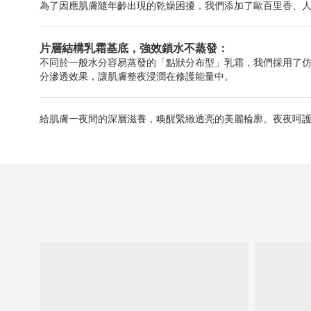
為了因應肌膚隨年齡出現的乾燥困擾，我們添加了歐百里香、
片層結構乳霜基底，強效鎖水不蒸發：
不同於一般水分容易蒸發的「點狀分布型」乳霜，我們採用了
分滲透效果，讓肌膚整夜浸潤在修護能量中。
給肌膚一夜間的深層滋養，喚醒緊緻透亮的美麗輪廓。夜夜呵