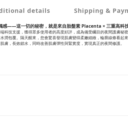
itional details
Shipping & Pay
—這一切的秘密，就是來自胎盤素 Placenta × 三重高科
尖端科技支援，獲得眾多使用者的高度好評，成為備受矚目的夜間護膚秘
受水潤包覆。隔天醒來，您會驚喜發現肌膚變得柔嫩細緻，輪廓線條看起
透肌膚，長效鎖水，同時改善肌膚彈性與緊實度，實現真正的夜間修護。