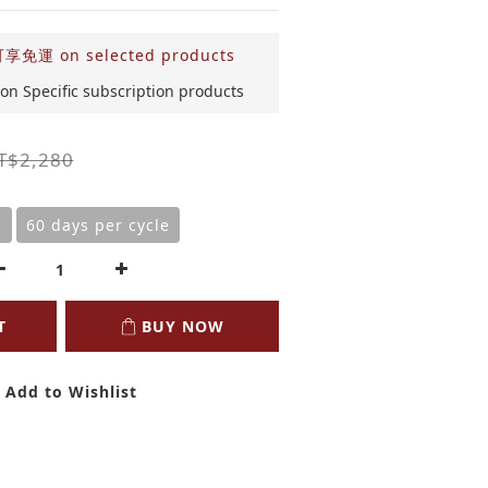
 on selected products
ecific subscription products
T$2,280
m
60 days per cycle
T
BUY NOW
Add to Wishlist