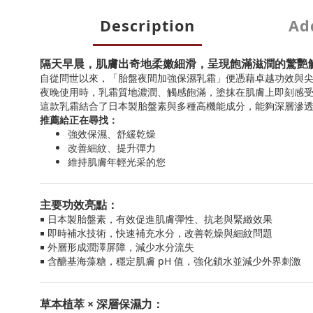
Description
Add
隔天早晨，肌膚出奇地柔嫩細滑，呈現飽滿滋潤的驚艷觸感—
自從問世以來，「胎盤夜間加強保濕乳霜」便憑藉卓越功效與
夜晚使用時，乳霜質地濃潤、觸感飽滿，塗抹在肌膚上即刻感
這款乳霜結合了日本製胎盤素與多種高機能成分，能夠深層滲
推薦給正在尋找：
強效保濕、舒緩乾燥
改善細紋、提升彈力
維持肌膚年輕光采的您
主要功效亮點：
￭ 日本製胎盤素，有效促進肌膚彈性、抗老與緊緻效果
￭ 即時補水技術，快速補充水分，改善乾燥與細紋問題
￭ 外層形成潤澤屏障，減少水分流失
￭ 含醣基海藻糖，穩定肌膚 pH 值，強化鎖水並減少外界刺激
草本植萃 × 深層保濕力：