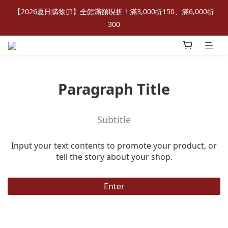
【2026夏日購物節】全館滿額現折！滿3,000折150、滿6,000折
300
Paragraph Title
Subtitle
Input your text contents to promote your product, or
tell the story about your shop.
Enter